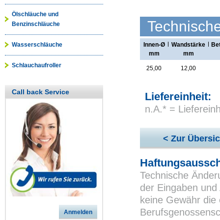
Ölschläuche und
Technisch
Benzinschläuche
Wasserschläuche
Innen-Ø
Wandstärke
Be
mm
mm
Schlauchaufroller
25,00
12,00
Call back Service
Liefereinheit:
n.A.* = Lieferei
< Zur Übersic
Haftungsaussch
Technische Änderu
der Eingaben und 
keine Gewähr die 
Berufsgenossensch
Anmelden