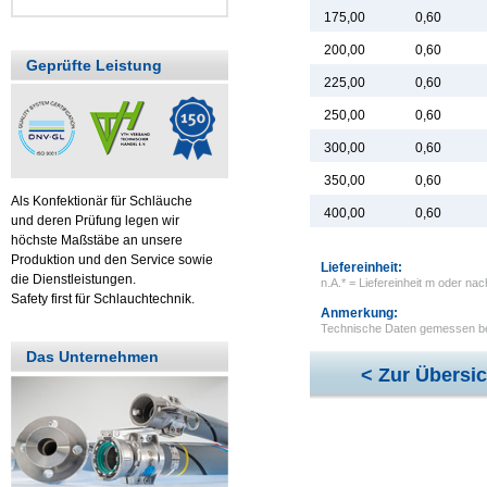
175,00
0,60
200,00
0,60
Geprüfte Leistung
225,00
0,60
250,00
0,60
300,00
0,60
350,00
0,60
Als Konfektionär für Schläuche
400,00
0,60
und deren Prüfung legen wir
höchste Maßstäbe an unsere
Produktion und den Service sowie
Liefereinheit:
die Dienstleistungen.
n.A.* = Liefereinheit m oder nac
Safety first für Schlauchtechnik.
Anmerkung:
Technische Daten gemessen be
Das Unternehmen
< Zur Übersic