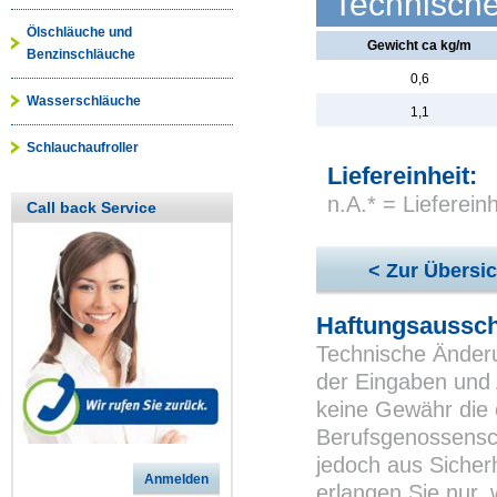
Technisch
Ölschläuche und
Gewicht ca kg/m
Benzinschläuche
0,6
Wasserschläuche
1,1
Schlauchaufroller
Liefereinheit:
n.A.* = Lieferei
Call back Service
< Zur Übersic
Haftungsaussch
Technische Änderu
der Eingaben und 
keine Gewähr die 
Berufsgenossensch
jedoch aus Sicher
Anmelden
erlangen Sie nur,