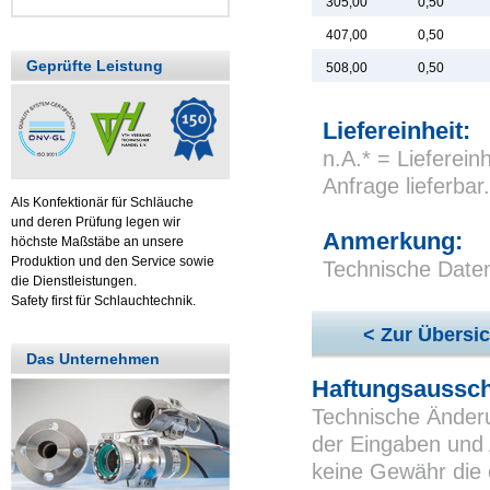
305,00
0,50
407,00
0,50
Geprüfte Leistung
508,00
0,50
Liefereinheit:
n.A.* = Lieferei
Anfrage lieferbar.
Als Konfektionär für Schläuche
und deren Prüfung legen wir
Anmerkung:
höchste Maßstäbe an unsere
Produktion und den Service sowie
Technische Date
die Dienstleistungen.
Safety first für Schlauchtechnik.
< Zur Übersic
Das Unternehmen
Haftungsaussch
Technische Änderu
der Eingaben und 
keine Gewähr die 