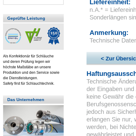
Liefereinheit:
n.A.* = Lieferei
Sonderlängen sind
Geprüfte Leistung
Anmerkung:
Technische Date
Als Konfektionär für Schläuche
< Zur Übersic
und deren Prüfung legen wir
höchste Maßstäbe an unsere
Haftungsaussch
Produktion und den Service sowie
die Dienstleistungen.
Technische Änderu
Safety first für Schlauchtechnik.
der Eingaben und 
keine Gewähr die 
Das Unternehmen
Berufsgenossensch
jedoch aus Sicher
erlangen Sie nur,
werden, bei Nichte
gewährleistet und 