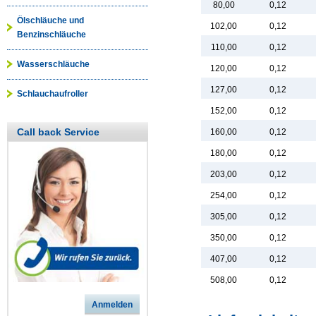
80,00
0,12
Ölschläuche und
102,00
0,12
Benzinschläuche
110,00
0,12
Wasserschläuche
120,00
0,12
127,00
0,12
Schlauchaufroller
152,00
0,12
Call back Service
160,00
0,12
180,00
0,12
203,00
0,12
254,00
0,12
305,00
0,12
350,00
0,12
407,00
0,12
508,00
0,12
Anmelden