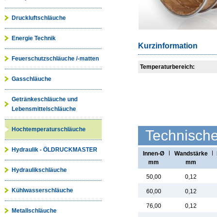
Druckluftschläuche
Energie Technik
Kurzinformation
Feuerschutzschläuche /-matten
Temperaturbereich:
Gasschläuche
Getränkeschläuche und
Lebensmittelschläuche
Hochtemperaturschläuche
Technisch
Hydraulik - ÖLDRUCKMASTER
Innen-Ø
Wandstärke
mm
mm
Hydraulikschläuche
50,00
0,12
Kühlwasserschläuche
60,00
0,12
76,00
0,12
Metallschläuche