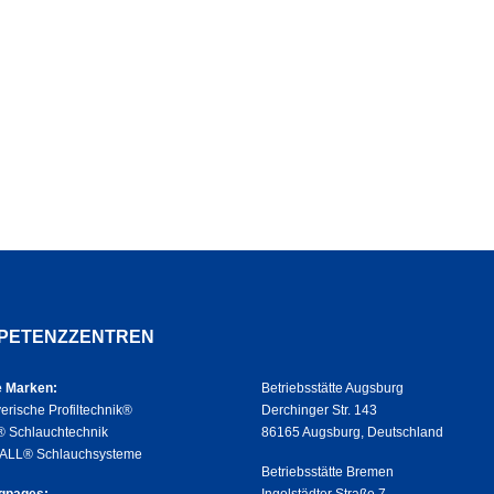
PETENZZENTREN
 Marken:
Betriebsstätte Augsburg
erische Profiltechnik®
Derchinger Str. 143
 Schlauchtechnik
86165 Augsburg, Deutschland
ALL® Schlauchsysteme
Betriebsstätte Bremen