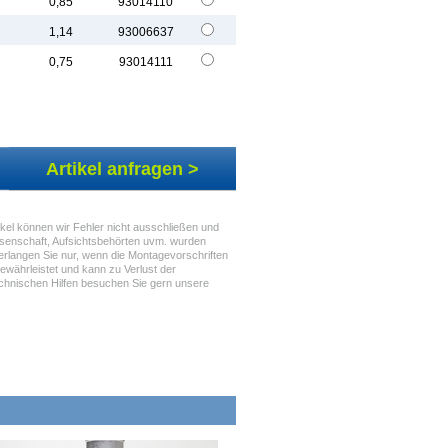
0,85
93014110
1,14
93006637
0,75
93014111
Artikel anfragen >
kel können wir Fehler nicht ausschließen und
senschaft, Aufsichtsbehörten uvm. wurden
 erlangen Sie nur, wenn die Montagevorschriften
ewährleistet und kann zu Verlust der
technischen Hilfen besuchen Sie gern unsere