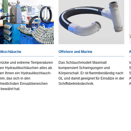
likschläuche
Offshore und Marine
A
rücke und extreme Temperaturen
Das Schlauchmodell Maximall
V
en Hydraulikschläuchen alles ab.
kompensiert Schwingungen und
S
ten Ihnen ein Hydraulikschlauch-
Körperschall. Er ist flammbeständig nach
S
m, das sich in den
GL und damit geeignet für Einsätze in der
A
hiedlichsten Einsatzbereichen
Schiffsbetriebstechnik.
A
 bewährt hat.