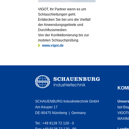
VIGOT, Ihr Partner wenn es um
Schlauchleitungen geht.
Entdecken Sie bei uns die Vielfalt
der Anwendungsgebiete und
Durchflussmedien.
Von der Konfektionierung bis zur
mobilen Schlauchprüfung.
www.vigot.de
KOM
SCHAUENBURG Industrietechnik GmbH
Unsere
Am Keuper 17
bpt Bay
DE-90475 Nürnberg | Germany
VIGOT®
MAXIM
Tel.: +49 9128 72 120 - 0