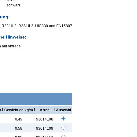
schwarz
rung:
 R22/HL2, R23/HL3, UIC830 und EN15807
che Hinweise:
 auf Anfrage
m
Gewicht ca kg/m
Artnr.
Auswahl
0,49
93014108
0,58
93014109