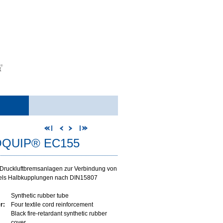
QUIP® EC155
Druckluftbremsanlagen zur Verbindung von
els Halbkupplungen nach DIN15807
Synthetic rubber tube
r:
Four textile cord reinforcement
Black fire-retardant synthetic rubber
cover