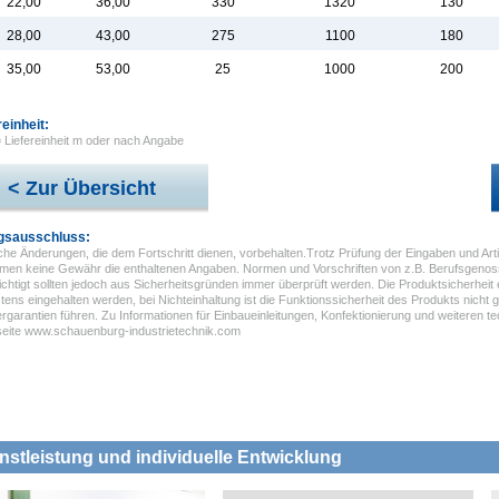
22,00
36,00
330
1320
130
28,00
43,00
275
1100
180
35,00
53,00
25
1000
200
reinheit:
= Liefereinheit m oder nach Angabe
< Zur Übersicht
gsausschluss:
he Änderungen, die dem Fortschritt dienen, vorbehalten.Trotz Prüfung der Eingaben und Arti
men keine Gewähr die enthaltenen Angaben. Normen und Vorschriften von z.B. Berufsgenos
chtigt sollten jedoch aus Sicherheitsgründen immer überprüft werden. Die Produktsicherheit
ens eingehalten werden, bei Nichteinhaltung ist die Funktionssicherheit des Produkts nicht g
ergarantien führen. Zu Informationen für Einbaueinleitungen, Konfektionierung und weiteren 
tseite www.schauenburg-industrietechnik.com
nstleistung und individuelle Entwicklung