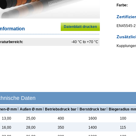
Farbe:
Zertifizie
EN45545-2,
Datenblatt drucken
nformation
Zusätzli
raturbereich:
-40 °C to +70 °C
Kupplungen
chnische Daten
nnen-Ø mm
Außen Ø mm
Betriebsdruck bar
Berstdruck bar
Biegeradius m
13,00
25,00
400
1600
100
16,00
28,00
350
1400
115