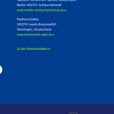
Standort Hofheim am Taunus, Deutschland
Marke VIGOT® Schlauchtechnik
www.mobile-schlauchpruefung.de ▸
Partnerschaften:
VIGOT® meets Braunwarth®
Überlingen, Deutschland
www.braunwarth-vigot.de ▸
Zu den Betriebsstätten ▸