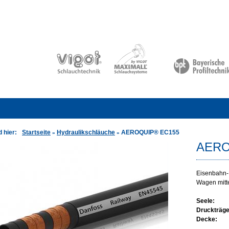
d hier:
Startseite
Hydraulikschläuche
AEROQUIP® EC155
»
»
AERO
Eisenbahn-
Wagen mitt
Seele:
Druckträge
Decke: