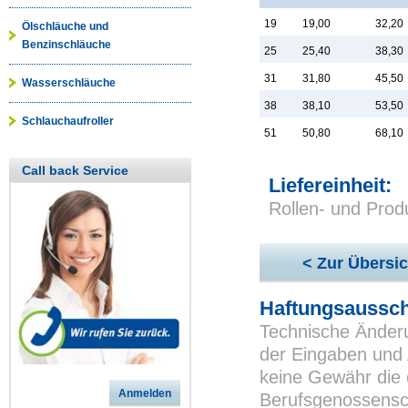
19
19,00
32,20
Ölschläuche und
Benzinschläuche
25
25,40
38,30
31
31,80
45,50
Wasserschläuche
38
38,10
53,50
Schlauchaufroller
51
50,80
68,10
Call back Service
Liefereinheit:
Rollen- und Prod
< Zur Übersic
Haftungsaussch
Technische Änderu
der Eingaben und 
keine Gewähr die 
Anmelden
Berufsgenossensch