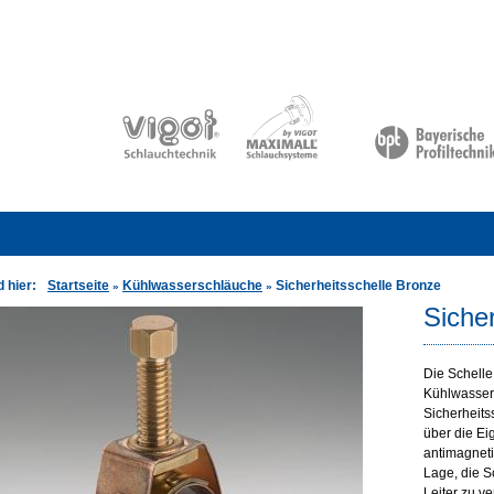
d hier:
Startseite
Kühlwasserschläuche
Sicherheitsschelle Bronze
»
»
Siche
Die Schelle 
Kühlwasser
Sicherheits
über die Ei
antimagneti
Lage, die S
Leiter zu v