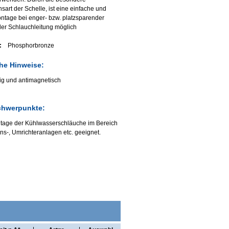
sart der Schelle, ist eine einfache und
ntage bei enger- bzw. platzsparender
er Schlauchleitung möglich
:
Phosphorbronze
che Hinweise:
hig und antimagnetisch
chwerpunkte:
ntage der Kühlwasserschläuche im Bereich
ons-, Umrichteranlagen etc. geeignet.