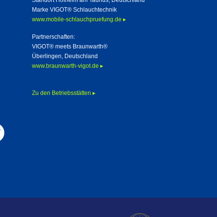
Standort Hofheim am Taunus, Deutschland
Marke VIGOT® Schlauchtechnik
www.mobile-schlauchpruefung.de ▸
Partnerschaften:
VIGOT® meets Braunwarth®
Überlingen, Deutschland
www.braunwarth-vigot.de ▸
Zu den Betriebsstätten ▸