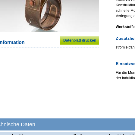
Konstruktion
schnelle Mo
Verlegung d
Werkstoffe
Zusätzli
Datenblatt drucken
nformation
stromleitfä
Einsatzs
Für die Mo
der Indukti
chnische Daten