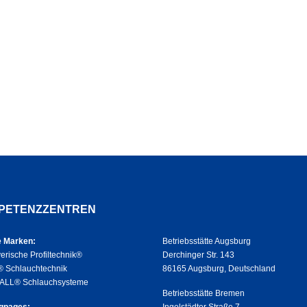
PETENZZENTREN
 Marken:
Betriebsstätte Augsburg
erische Profiltechnik®
Derchinger Str. 143
 Schlauchtechnik
86165 Augsburg, Deutschland
ALL® Schlauchsysteme
Betriebsstätte Bremen