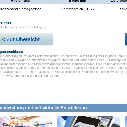
Ausführung
Breite mm
Liefereinh
Bronzeband /unmagnetisch
Klemmbereich 18 - 22
Stüc
reinheit:
= Liefereinheit m oder nach Angabe
< Zur Übersicht
gsausschluss:
he Änderungen, die dem Fortschritt dienen, vorbehalten.Trotz Prüfung der Eingaben und Arti
men keine Gewähr die enthaltenen Angaben. Normen und Vorschriften von z.B. Berufsgenos
chtigt sollten jedoch aus Sicherheitsgründen immer überprüft werden. Die Produktsicherheit
ens eingehalten werden, bei Nichteinhaltung ist die Funktionssicherheit des Produkts nicht g
ergarantien führen. Zu Informationen für Einbaueinleitungen, Konfektionierung und weiteren 
tseite www.schauenburg-industrietechnik.com
nstleistung und individuelle Entwicklung