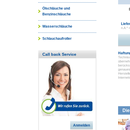
Ölschläuche und
Benzinschläuche
Liefe
Wasserschläuche
n.A.* 
Schlauchaufroller
Haftun
Call back Service
Technisc
überneh
berücksi
genauest
Herstell
Interne
Die
Anmelden