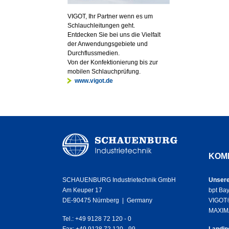
VIGOT, Ihr Partner wenn es um
Schlauchleitungen geht.
Entdecken Sie bei uns die Vielfalt
der Anwendungsgebiete und
Durchflussmedien.
Von der Konfektionierung bis zur
mobilen Schlauchprüfung.
www.vigot.de
KOM
SCHAUENBURG Industrietechnik GmbH
Unsere
Am Keuper 17
bpt Bay
DE-90475 Nürnberg | Germany
VIGOT®
MAXIM
Tel.: +49 9128 72 120 - 0