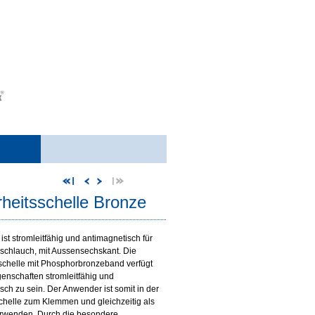
rheitsschelle Bronze
ist stromleitfähig und antimagnetisch für
schlauch, mit Aussensechskant. Die
schelle mit Phosphorbronzeband verfügt
genschaften stromleitfähig und
sch zu sein. Der Anwender ist somit in der
chelle zum Klemmen und gleichzeitig als
erwenden. Durch die besondere