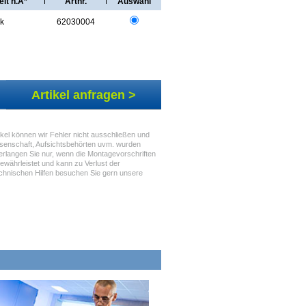
eit n.A*
Artnr.
Auswahl
k
62030004
Artikel anfragen >
kel können wir Fehler nicht ausschließen und
senschaft, Aufsichtsbehörten uvm. wurden
 erlangen Sie nur, wenn die Montagevorschriften
ewährleistet und kann zu Verlust der
technischen Hilfen besuchen Sie gern unsere