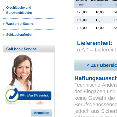
mm
mm
Ölschläuche und
125,00
10,00
14
Benzinschläuche
150,00
11,00
17
Wasserschläuche
200,00
12,00
22
Schlauchaufroller
Liefereinheit:
Call back Service
n.A.* = Lieferei
< Zur Übersic
Haftungsaussch
Technische Änderu
der Eingaben und 
keine Gewähr die 
Berufsgenossensch
jedoch aus Sicher
Anmelden