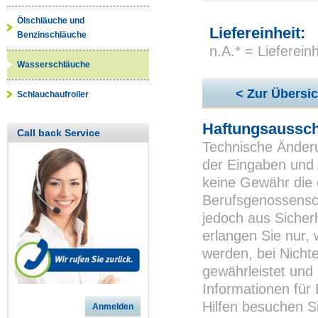
Ölschläuche und
Liefereinheit:
Benzinschläuche
n.A.* = Lieferei
Wasserschläuche
< Zur Übersic
Schlauchaufroller
Haftungsaussch
Call back Service
Technische Änderu
der Eingaben und 
keine Gewähr die 
Berufsgenossensch
jedoch aus Sicher
erlangen Sie nur,
werden, bei Nichte
gewährleistet und 
Informationen für
Hilfen besuchen S
Anmelden