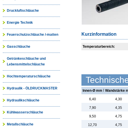
Druckluftschläuche
Energie Technik
Kurzinformation
Feuerschutzschläuche /-matten
Gasschläuche
Temperaturbereich:
Getränkeschläuche und
Lebensmittelschläuche
Hochtemperaturschläuche
Technisch
Hydraulik - ÖLDRUCKMASTER
Innen-Ø mm
Wandstärke 
6,40
4,30
Hydraulikschläuche
7,90
4,35
Kühlwasserschläuche
9,50
4,75
Metallschläuche
12,70
4,75